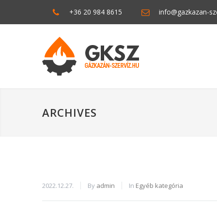
+36 20 984 8615
info@gazkazan-sze
ARCHIVES
2022.12.27.
By
admin
In
Egyéb kategória