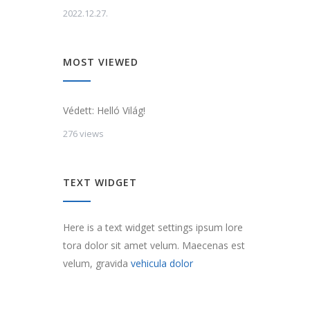
2022.12.27.
MOST VIEWED
Védett: Helló Világ!
276 views
TEXT WIDGET
Here is a text widget settings ipsum lore
tora dolor sit amet velum. Maecenas est
velum, gravida
vehicula dolor