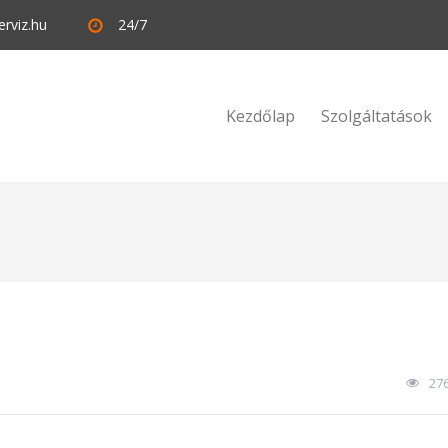
rviz.hu
24/7
Kezdőlap
Szolgáltatások
27