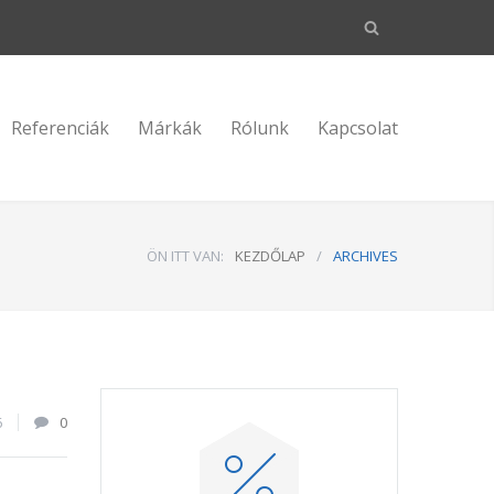
Referenciák
Márkák
Rólunk
Kapcsolat
ÖN ITT VAN:
KEZDŐLAP
/
ARCHIVES
6
0