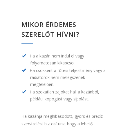
MIKOR ÉRDEMES
SZERELŐT HÍVNI?
Ha a kazán nem indul el vagy
folyamatosan kikapcsol.
Ha csökkent a fűtési teljesítmény vagy a
radiátorok nem melegszenek
megfelelően.
Ha szokatlan zajokat hall a kazánból,
például kopogást vagy sípolást.
Ha kazánja meghibásodott, gyors és precíz
szervizelést biztosítunk, hogy a lehető