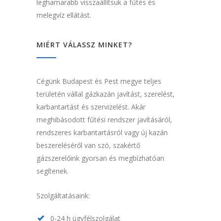
leghamarabb visszaállítsuk a fűtés és
melegvíz ellátást.
MIÉRT VÁLASSZ MINKET?
Cégünk Budapest és Pest megye teljes
területén vállal gázkazán javítást, szerelést,
karbantartást és szervizelést. Akár
meghibásodott fűtési rendszer javításáról,
rendszeres karbantartásról vagy új kazán
beszereléséről van szó, szakértő
gázszerelőink gyorsan és megbízhatóan
segítenek.
Szolgáltatásaink:
0-24 h ügyfélszolgálat